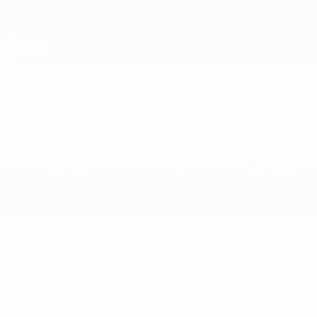
Direkt
zum
Hauptinhalt
UEFA U19-EM
Kasachstan vs Slowenien
Überblick
Updates
Infos zum Spiel
Fakten zum Spiel