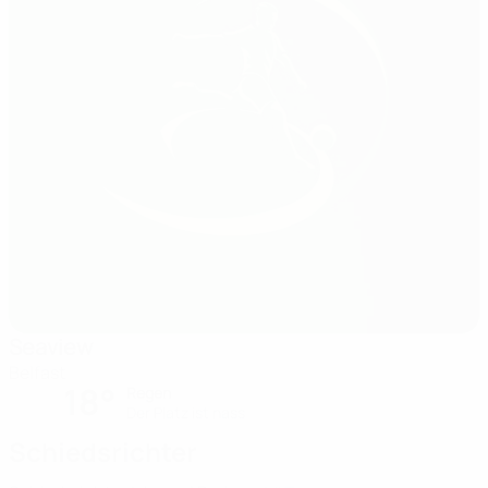
Seaview
Belfast
18°
Regen
Der Platz ist nass
Schiedsrichter