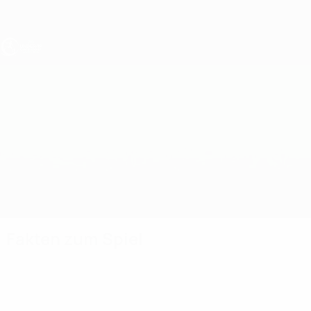
Direkt
zum
Hauptinhalt
UEFA U19-EM
Ungarn vs Gibraltar
Überblick
Updates
Infos zum Spiel
Fakten zum Spiel