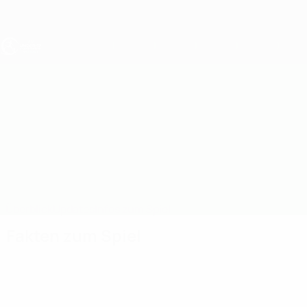
Direkt
zum
Hauptinhalt
UEFA U19-EM
Türkei vs Lettland
Überblick
Updates
Infos zum Spiel
Fakten zum Spiel