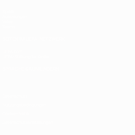
Spiele
Auslosungen
Video
Teams
SEITEN IM UEFA-NETZWERK
UEFA.com
UEFA-Stiftung für Kinder
SPRACHE &AUML;NDERN
Deutsch
English
Français
Deutsch
Русский
Español
Italiano
Datenschutz
Nutzungsbedingungen
Cookie-Politik
Datenschutzeinstellungen