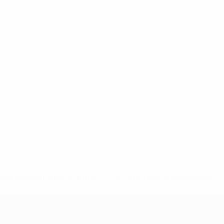
-148df89ea5e1-8fa63590fb30-1000--fifa-uefa-suspendieren-
>