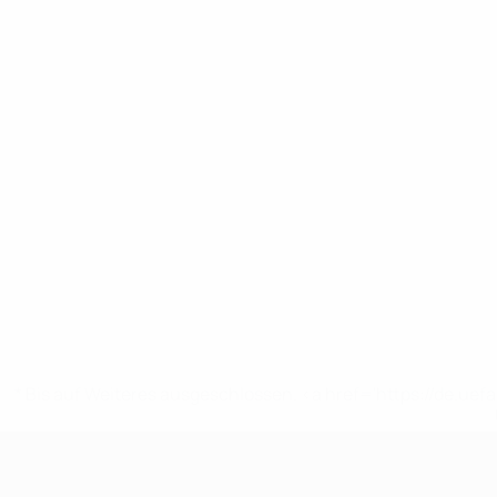
* Bis auf Weiteres ausgeschlossen. <a href='https://de.
UEFA U17-EM