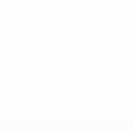
uefa.com/insideuefa/mediaservices/mediareleases/news/0272
russische-vereine-und-nationalmannschaft/'>Mehr hier</a