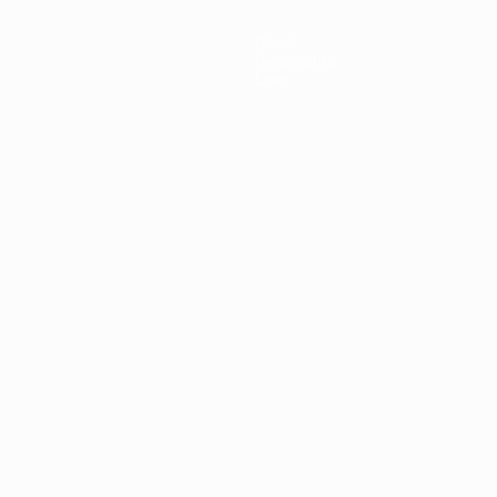
News
Geschichte
Über
Português