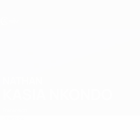
Direkt
zum
Hauptinhalt
UEFA U17-EM
NATHAN
Nathan Kasia Nkondo Stat.
KASIA NKONDO
Frankreich
Überblick