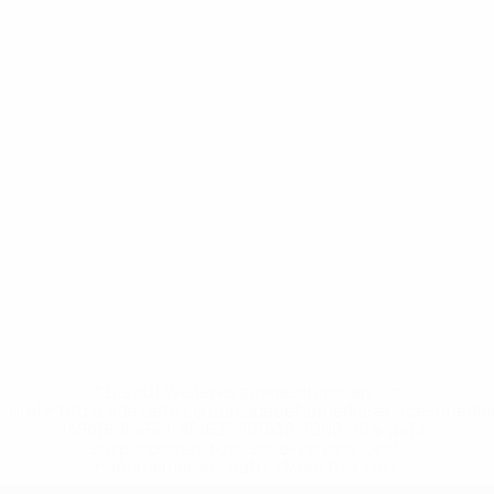
* Bis auf Weiteres ausgeschlossen. <a
href='https://de.uefa.com/insideuefa/mediaservices/medi
148df89ea5e1-8fa63590fb30-1000--fifa-uefa-
suspendieren-russische-vereine-und-
nationalmannschaft/'>Mehr hier</a>