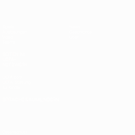
UEFA U17-EM
Spiele
News
Auslosungen
Geschichte
Video
Über
Teams
SEITEN IM
UEFA-
NETZWERK
UEFA.com
UEFA-Stiftung
für Kinder
SPRACHE &AUML;NDERN
Deutsch
English
Français
Deutsch
Русский
Español
Italiano
Português
Datenschutz