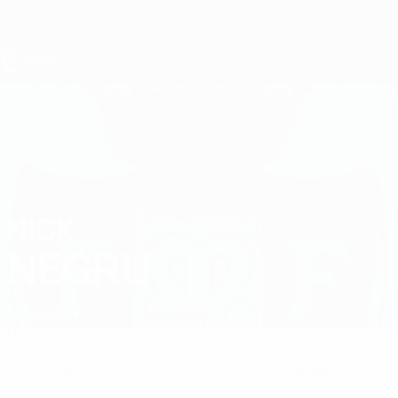
Direkt
zum
Hauptinhalt
UEFA U17-EM
NICK
Nick Negru Stat.
NEGRU
Moldawien
Überblick
Keine Daten für diesen Spieler vorhanden