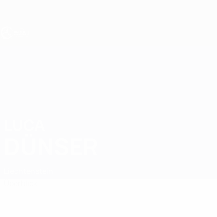
Direkt
zum
Hauptinhalt
UEFA U17-EM
LUCA
Luca Dünser Stat.
DÜNSER
Liechtenstein
Überblick