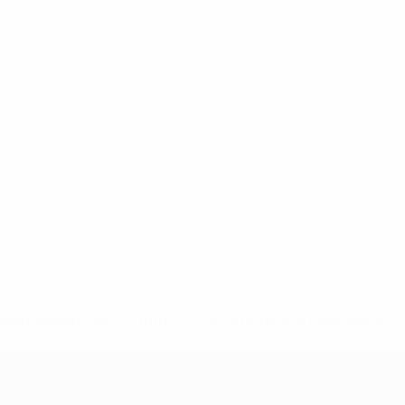
-148df89ea5e1-8fa63590fb30-1000--fifa-uefa-suspendieren-
>