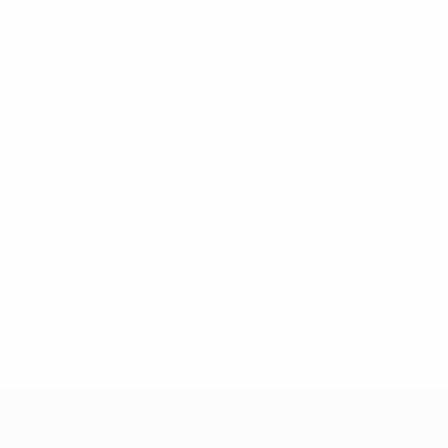
uefa.com/insideuefa/mediaservices/mediareleases/news/0272
russische-vereine-und-nationalmannschaft/'>Mehr hier</a