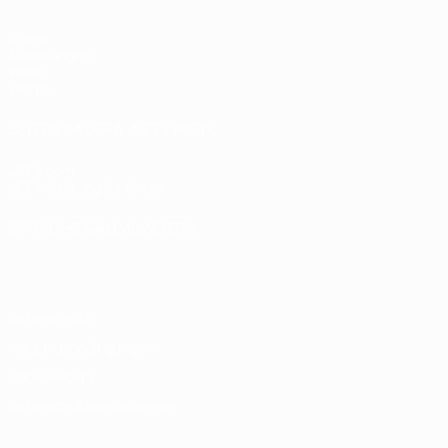
Spiele
Auslosungen
Video
Teams
SEITEN IM UEFA-NETZWERK
UEFA.com
UEFA-Stiftung für Kinder
SPRACHE &AUML;NDERN
Deutsch
English
Français
Deutsch
Русский
Español
Italiano
Datenschutz
Nutzungsbedingungen
Cookie-Politik
Datenschutzeinstellungen