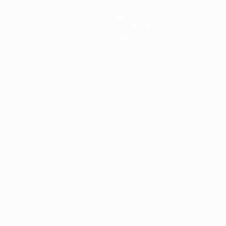
News
Geschichte
Über
Português