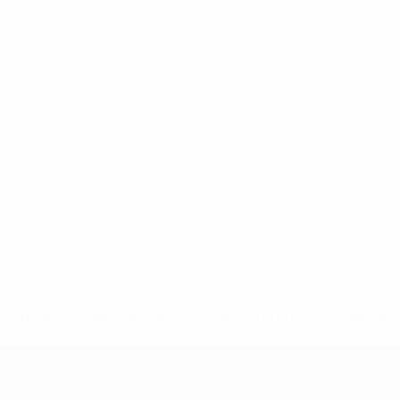
* Bis auf Weiteres ausgeschlossen. <a href='https://de.
UEFA U17-EM