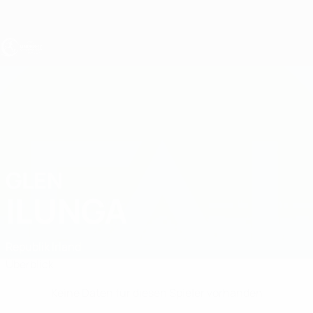
Direkt
zum
Hauptinhalt
UEFA U17-EM
GLEN
Glen Ilunga Stat.
ILUNGA
Republik Irland
Überblick
Keine Daten für diesen Spieler vorhanden