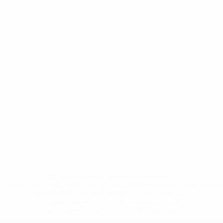
* Bis auf Weiteres ausgeschlossen. <a
href='https://de.uefa.com/insideuefa/mediaservices/medi
148df89ea5e1-8fa63590fb30-1000--fifa-uefa-
suspendieren-russische-vereine-und-
nationalmannschaft/'>Mehr hier</a>