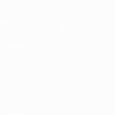
UEFA U17-EM
Spiele
News
Auslosungen
Geschichte
Video
Über
Teams
SEITEN IM
UEFA-
NETZWERK
UEFA.com
UEFA-Stiftung
für Kinder
SPRACHE &AUML;NDERN
Deutsch
English
Français
Deutsch
Русский
Español
Italiano
Português
Datenschutz