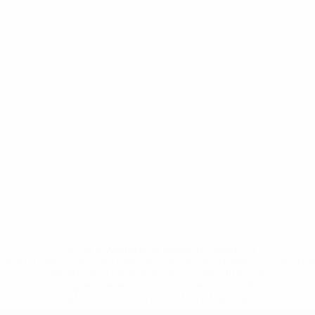
* Bis auf Weiteres ausgeschlossen. <a
href='https://de.uefa.com/insideuefa/mediaservices/medi
148df89ea5e1-8fa63590fb30-1000--fifa-uefa-
suspendieren-russische-vereine-und-
nationalmannschaft/'>Mehr hier</a>