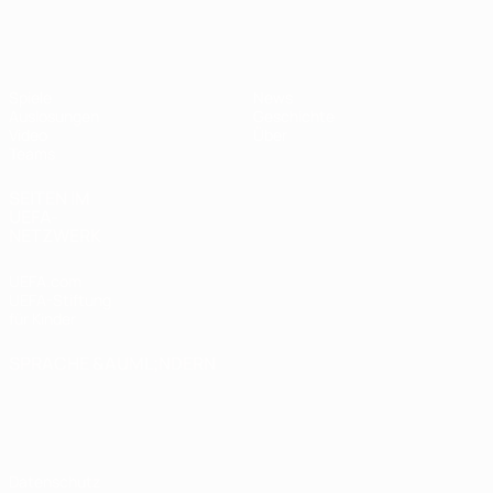
UEFA U17-EM
Spiele
News
Auslosungen
Geschichte
Video
Über
Teams
SEITEN IM
UEFA-
NETZWERK
UEFA.com
UEFA-Stiftung
für Kinder
SPRACHE &AUML;NDERN
Deutsch
English
Français
Deutsch
Русский
Español
Italiano
Português
Datenschutz