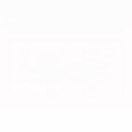
Direkt
zum
Hauptinhalt
UEFA U17-EM
CASSIM
Cassim Karim Stat.
KARIM
England
Überblick
Keine Daten für diesen Spieler vorhanden