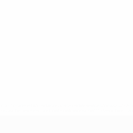
uefa.com/insideuefa/mediaservices/mediareleases/news/0272
russische-vereine-und-nationalmannschaft/'>Mehr hier</a