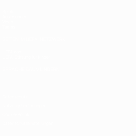
Spiele
Auslosungen
Video
Teams
SEITEN IM UEFA-NETZWERK
UEFA.com
UEFA-Stiftung für Kinder
SPRACHE &AUML;NDERN
Deutsch
English
Français
Deutsch
Русский
Español
Italiano
Datenschutz
Nutzungsbedingungen
Cookie-Politik
Datenschutzeinstellungen