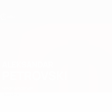
Direkt
zum
Hauptinhalt
UEFA U17-EM
ALEKSANDAR
Aleksandar Petrovski Stat.
PETROVSKI
Nordmazedonien
Überblick