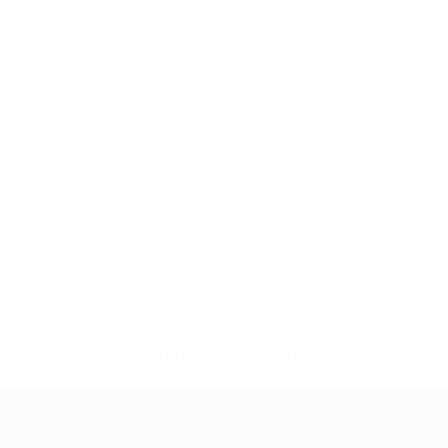
-148df89ea5e1-8fa63590fb30-1000--fifa-uefa-suspendieren-
>