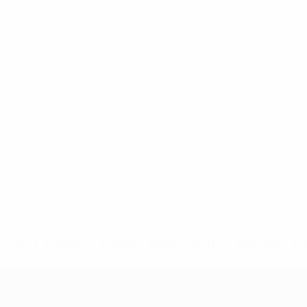
* Bis auf Weiteres ausgeschlossen. <a href='https://de.
UEFA U17-EM