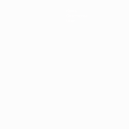
News
Geschichte
Über
Português