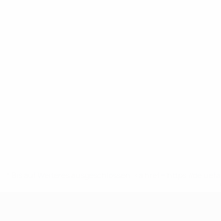
* Bis auf Weiteres ausgeschlossen. <a href='https://de.
UEFA U17-EM