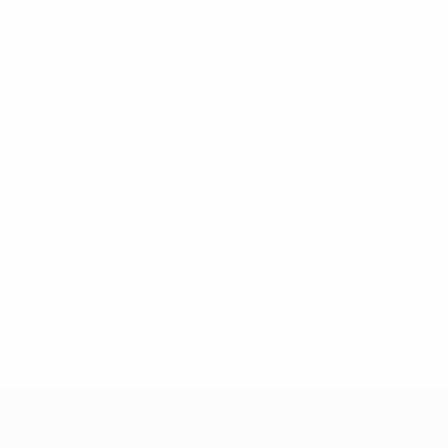
uefa.com/insideuefa/mediaservices/mediareleases/news/0272
russische-vereine-und-nationalmannschaft/'>Mehr hier</a