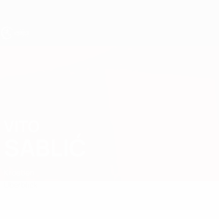
Direkt
zum
Hauptinhalt
UEFA U17-EM
VITO
Vito Sablić Stat.
SABLIĆ
Kroatien
Überblick