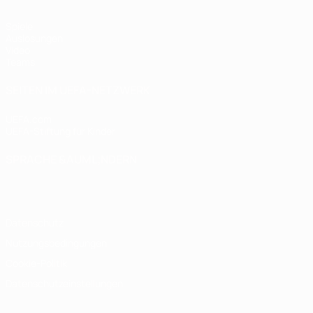
Spiele
Auslosungen
Video
Teams
SEITEN IM UEFA-NETZWERK
UEFA.com
UEFA-Stiftung für Kinder
SPRACHE &AUML;NDERN
Deutsch
English
Français
Deutsch
Русский
Español
Italiano
Datenschutz
Nutzungsbedingungen
Cookie-Politik
Datenschutzeinstellungen