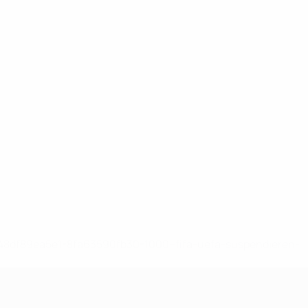
-148df89ea5e1-8fa63590fb30-1000--fifa-uefa-suspendieren-
>