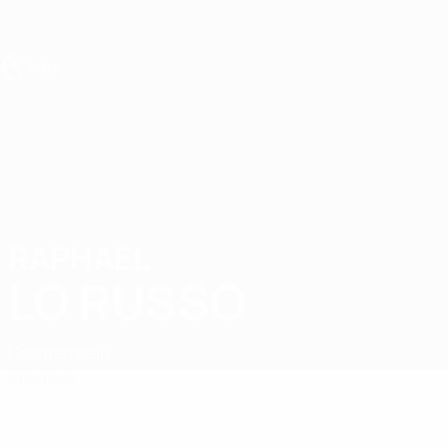
Direkt
zum
Hauptinhalt
UEFA U17-EM
RAPHAEL
Raphael Lo Russo Stat.
LO RUSSO
Liechtenstein
Überblick