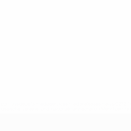
uefa.com/insideuefa/mediaservices/mediareleases/news/0272
russische-vereine-und-nationalmannschaft/'>Mehr hier</a