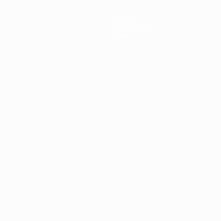
News
Geschichte
Über
Português