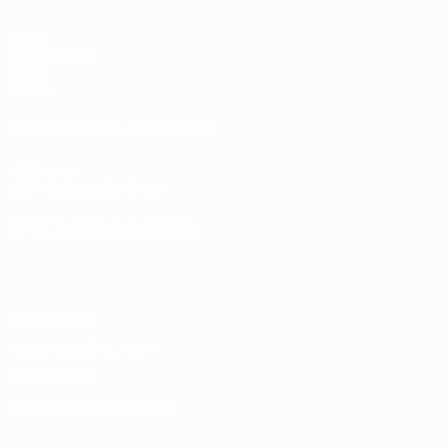
Spiele
Auslosungen
Video
Teams
SEITEN IM UEFA-NETZWERK
UEFA.com
UEFA-Stiftung für Kinder
SPRACHE &AUML;NDERN
Deutsch
English
Français
Deutsch
Русский
Español
Italiano
Datenschutz
Nutzungsbedingungen
Cookie-Politik
Datenschutzeinstellungen