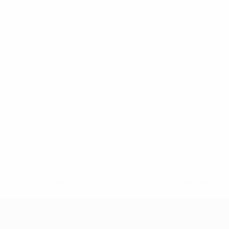
-148df89ea5e1-8fa63590fb30-1000--fifa-uefa-suspendieren-
>