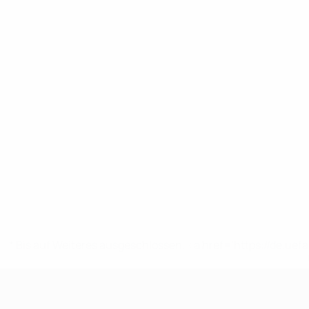
* Bis auf Weiteres ausgeschlossen. <a href='https://de.
UEFA U17-EM