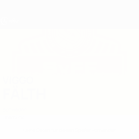
Direkt
zum
Hauptinhalt
UEFA U17-EM
VIGGO
Viggo Fälth Stat.
FÄLTH
Schweden
Überblick
Keine Daten für diesen Spieler vorhanden