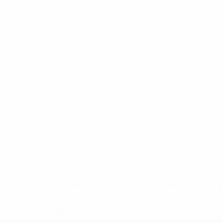
* Bis auf Weiteres ausgeschlossen. <a
href='https://de.uefa.com/insideuefa/mediaservices/medi
148df89ea5e1-8fa63590fb30-1000--fifa-uefa-
suspendieren-russische-vereine-und-
nationalmannschaft/'>Mehr hier</a>