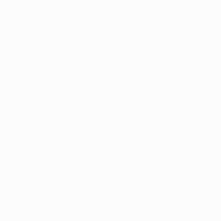
UEFA U17-EM
Spiele
News
Auslosungen
Geschichte
Video
Über
Teams
SEITEN IM
UEFA-
NETZWERK
UEFA.com
UEFA-Stiftung
für Kinder
SPRACHE &AUML;NDERN
Deutsch
English
Français
Deutsch
Русский
Español
Italiano
Português
Datenschutz