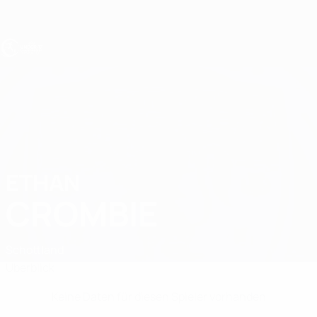
Direkt
zum
Hauptinhalt
UEFA U17-EM
ETHAN
Ethan Crombie Stat.
CROMBIE
Schottland
Überblick
Keine Daten für diesen Spieler vorhanden