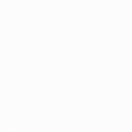
UEFA U17-EM
Spiele
News
Auslosungen
Geschichte
Video
Über
Teams
SEITEN IM
UEFA-
NETZWERK
UEFA.com
UEFA-Stiftung
für Kinder
SPRACHE &AUML;NDERN
Deutsch
English
Français
Deutsch
Русский
Español
Italiano
Português
Datenschutz