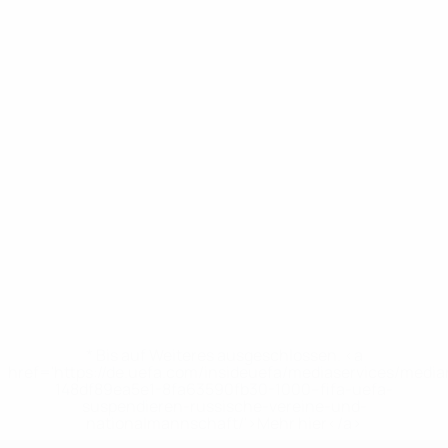
* Bis auf Weiteres ausgeschlossen. <a
href='https://de.uefa.com/insideuefa/mediaservices/medi
148df89ea5e1-8fa63590fb30-1000--fifa-uefa-
suspendieren-russische-vereine-und-
nationalmannschaft/'>Mehr hier</a>