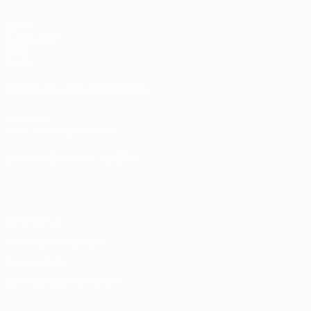
Spiele
Auslosungen
Video
Teams
SEITEN IM UEFA-NETZWERK
UEFA.com
UEFA-Stiftung für Kinder
SPRACHE &AUML;NDERN
Deutsch
English
Français
Deutsch
Русский
Español
Italiano
Datenschutz
Nutzungsbedingungen
Cookie-Politik
Datenschutzeinstellungen