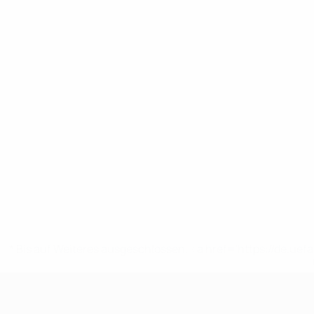
* Bis auf Weiteres ausgeschlossen. <a href='https://de.
UEFA U17-EM