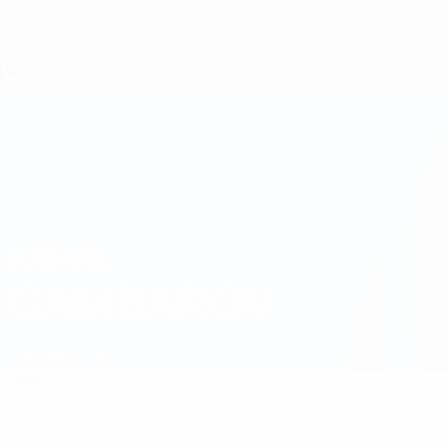
Direkt
zum
Hauptinhalt
UEFA U17-EM
RAMAL
Ramal Gambarov Stat.
GAMBAROV
Aserbaidschan
Überblick