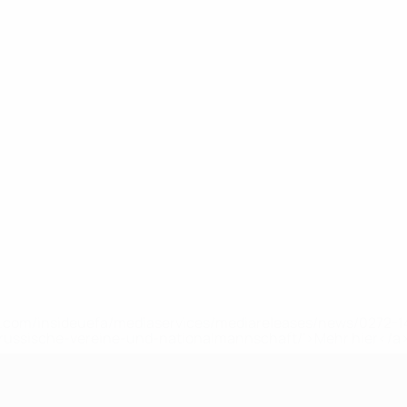
uefa.com/insideuefa/mediaservices/mediareleases/news/0272
russische-vereine-und-nationalmannschaft/'>Mehr hier</a