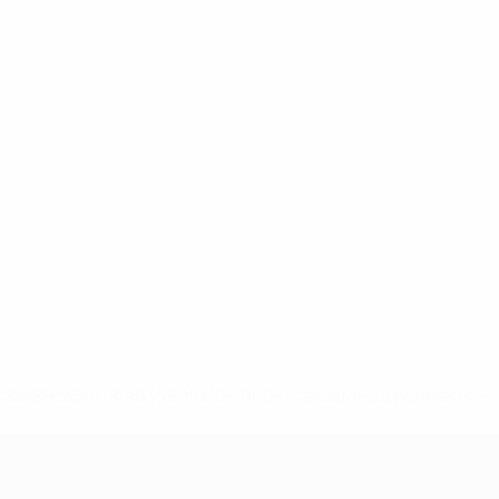
-148df89ea5e1-8fa63590fb30-1000--fifa-uefa-suspendieren-
>