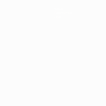
News
Geschichte
Über
Português