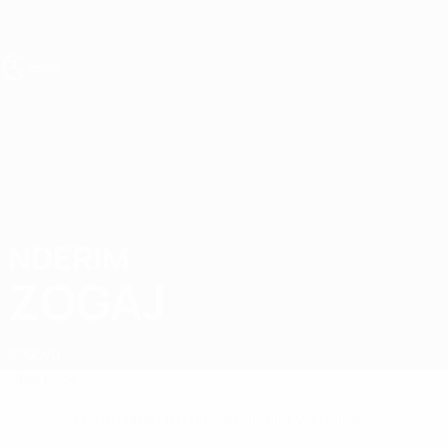
Direkt
zum
Hauptinhalt
UEFA U17-EM
NDERIM
Nderim Zogaj Stat.
ZOGAJ
Kosovo
Überblick
Keine Daten für diesen Spieler vorhanden