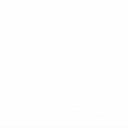
* Bis auf Weiteres ausgeschlossen. <a
href='https://de.uefa.com/insideuefa/mediaservices/medi
148df89ea5e1-8fa63590fb30-1000--fifa-uefa-
suspendieren-russische-vereine-und-
nationalmannschaft/'>Mehr hier</a>