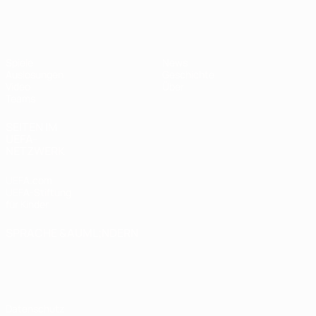
UEFA U17-EM
Spiele
News
Auslosungen
Geschichte
Video
Über
Teams
SEITEN IM
UEFA-
NETZWERK
UEFA.com
UEFA-Stiftung
für Kinder
SPRACHE &AUML;NDERN
Deutsch
English
Français
Deutsch
Русский
Español
Italiano
Português
Datenschutz