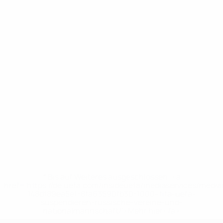
* Bis auf Weiteres ausgeschlossen. <a
href='https://de.uefa.com/insideuefa/mediaservices/medi
148df89ea5e1-8fa63590fb30-1000--fifa-uefa-
suspendieren-russische-vereine-und-
nationalmannschaft/'>Mehr hier</a>