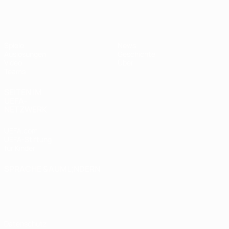
UEFA U17-EM
Spiele
News
Auslosungen
Geschichte
Video
Über
Teams
SEITEN IM
UEFA-
NETZWERK
UEFA.com
UEFA-Stiftung
für Kinder
SPRACHE &AUML;NDERN
Deutsch
English
Français
Deutsch
Русский
Español
Italiano
Português
Datenschutz