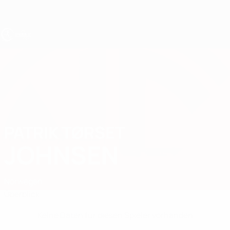
Direkt
zum
Hauptinhalt
UEFA U17-EM
PATRIK TØRSET
Patrik Tørset Johnsen Stat.
JOHNSEN
Norwegen
Überblick
Keine Daten für diesen Spieler vorhanden