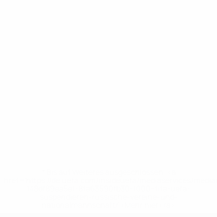
* Bis auf Weiteres ausgeschlossen. <a
href='https://de.uefa.com/insideuefa/mediaservices/medi
148df89ea5e1-8fa63590fb30-1000--fifa-uefa-
suspendieren-russische-vereine-und-
nationalmannschaft/'>Mehr hier</a>