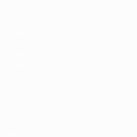
UEFA U17-EM
Spiele
News
Auslosungen
Geschichte
Video
Über
Teams
SEITEN IM
UEFA-
NETZWERK
UEFA.com
UEFA-Stiftung
für Kinder
SPRACHE &AUML;NDERN
Deutsch
English
Français
Deutsch
Русский
Español
Italiano
Português
Datenschutz