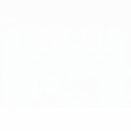
Direkt
zum
Hauptinhalt
UEFA U17-EM
NOAM
Noam Azrane Stat.
AZRANE
Israel
Überblick
Keine Daten für diesen Spieler vorhanden