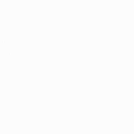
UEFA U17-EM
Spiele
News
Auslosungen
Geschichte
Video
Über
Teams
SEITEN IM
UEFA-
NETZWERK
UEFA.com
UEFA-Stiftung
für Kinder
SPRACHE &AUML;NDERN
Deutsch
English
Français
Deutsch
Русский
Español
Italiano
Português
Datenschutz