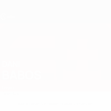
Direkt
zum
Hauptinhalt
UEFA U17-EM
DANI
Dani Babos Stat.
BABOS
Ungarn
Überblick
Keine Daten für diesen Spieler vorhanden