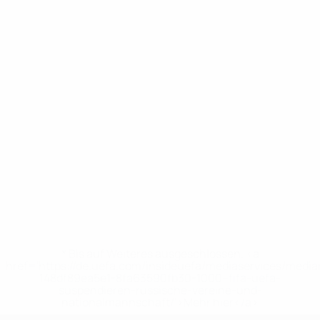
* Bis auf Weiteres ausgeschlossen. <a
href='https://de.uefa.com/insideuefa/mediaservices/medi
148df89ea5e1-8fa63590fb30-1000--fifa-uefa-
suspendieren-russische-vereine-und-
nationalmannschaft/'>Mehr hier</a>