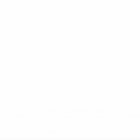
* Bis auf Weiteres ausgeschlossen. <a
href='https://de.uefa.com/insideuefa/mediaservices/medi
148df89ea5e1-8fa63590fb30-1000--fifa-uefa-
suspendieren-russische-vereine-und-
nationalmannschaft/'>Mehr hier</a>