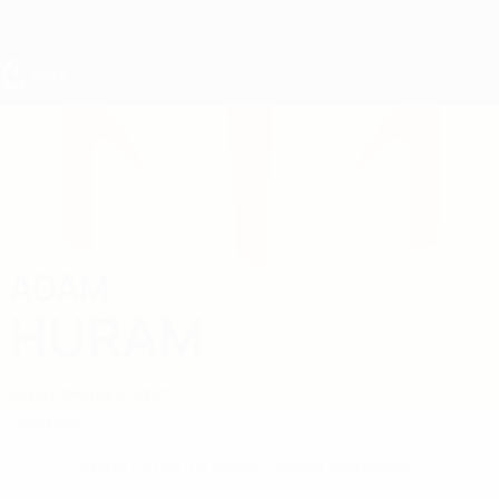
Direkt
zum
Hauptinhalt
UEFA U17-EM
ADAM
Adam Huram Stat.
HURAM
Ukraine
Hajduk Split
Überblick
Keine Daten für diesen Spieler vorhanden