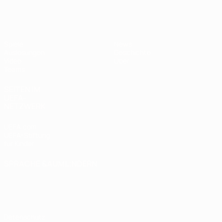
UEFA U17-EM
Spiele
News
Auslosungen
Geschichte
Video
Über
Teams
SEITEN IM
UEFA-
NETZWERK
UEFA.com
UEFA-Stiftung
für Kinder
SPRACHE &AUML;NDERN
Deutsch
English
Français
Deutsch
Русский
Español
Italiano
Português
Datenschutz