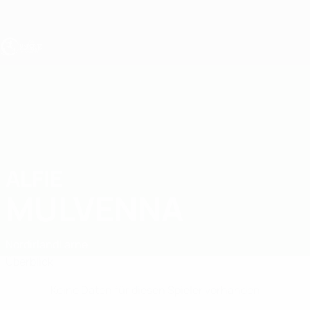
Direkt
zum
Hauptinhalt
UEFA U17-EM
ALFIE
Alfie Mulvenna Stat.
MULVENNA
Nordirland
Larne
Überblick
Keine Daten für diesen Spieler vorhanden