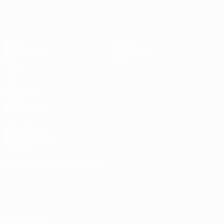
UEFA U17-EM
Spiele
News
Auslosungen
Geschichte
Video
Über
Teams
SEITEN IM
UEFA-
NETZWERK
UEFA.com
UEFA-Stiftung
für Kinder
SPRACHE &AUML;NDERN
Deutsch
English
Français
Deutsch
Русский
Español
Italiano
Português
Datenschutz