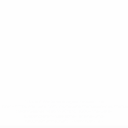
* Bis auf Weiteres ausgeschlossen. <a
href='https://de.uefa.com/insideuefa/mediaservices/medi
148df89ea5e1-8fa63590fb30-1000--fifa-uefa-
suspendieren-russische-vereine-und-
nationalmannschaft/'>Mehr hier</a>