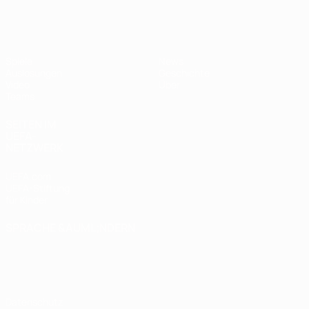
UEFA U17-EM
Spiele
News
Auslosungen
Geschichte
Video
Über
Teams
SEITEN IM
UEFA-
NETZWERK
UEFA.com
UEFA-Stiftung
für Kinder
SPRACHE &AUML;NDERN
Deutsch
English
Français
Deutsch
Русский
Español
Italiano
Português
Datenschutz