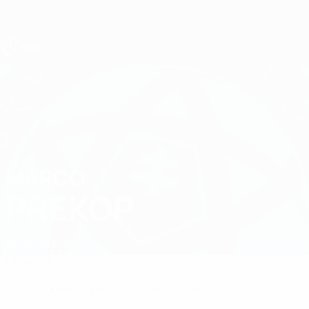
Direkt
zum
Hauptinhalt
UEFA U17-EM
MARCO
Marco Prekop Stat.
PREKOP
Slowakei
Žilina
Überblick
Keine Daten für diesen Spieler vorhanden