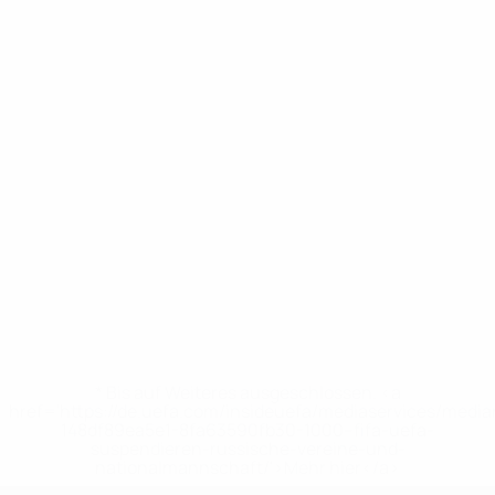
* Bis auf Weiteres ausgeschlossen. <a
href='https://de.uefa.com/insideuefa/mediaservices/medi
148df89ea5e1-8fa63590fb30-1000--fifa-uefa-
suspendieren-russische-vereine-und-
nationalmannschaft/'>Mehr hier</a>