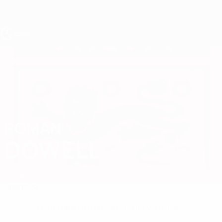
Direkt
zum
Hauptinhalt
UEFA U17-EM
ROMAN
Roman Dowell Stat.
DOWELL
England
Newcastle
Überblick
Keine Daten für diesen Spieler vorhanden