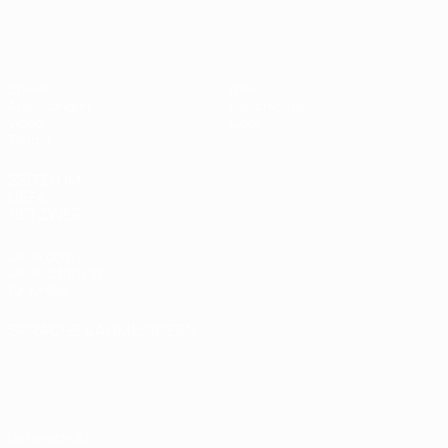
UEFA U17-EM
Spiele
News
Auslosungen
Geschichte
Video
Über
Teams
SEITEN IM
UEFA-
NETZWERK
UEFA.com
UEFA-Stiftung
für Kinder
SPRACHE &AUML;NDERN
Deutsch
English
Français
Deutsch
Русский
Español
Italiano
Português
Datenschutz