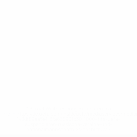
* Bis auf Weiteres ausgeschlossen. <a
href='https://de.uefa.com/insideuefa/mediaservices/medi
148df89ea5e1-8fa63590fb30-1000--fifa-uefa-
suspendieren-russische-vereine-und-
nationalmannschaft/'>Mehr hier</a>