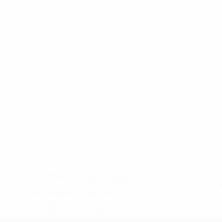
* Bis auf Weiteres ausgeschlossen. <a
href='https://de.uefa.com/insideuefa/mediaservices/medi
148df89ea5e1-8fa63590fb30-1000--fifa-uefa-
suspendieren-russische-vereine-und-
nationalmannschaft/'>Mehr hier</a>