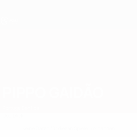
Direkt
zum
Hauptinhalt
UEFA U17-EM
PIPPO GAIDÃO
Pippo Gaidão Stat.
Portugal
Benfica
Überblick
Keine Daten für diesen Spieler vorhanden