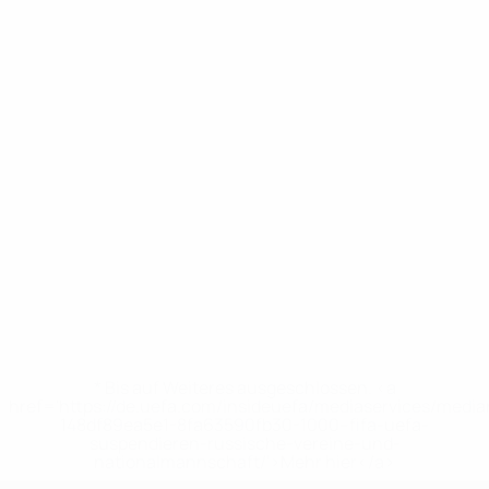
* Bis auf Weiteres ausgeschlossen. <a
href='https://de.uefa.com/insideuefa/mediaservices/medi
148df89ea5e1-8fa63590fb30-1000--fifa-uefa-
suspendieren-russische-vereine-und-
nationalmannschaft/'>Mehr hier</a>