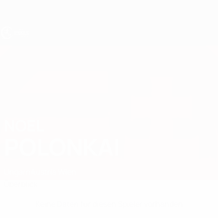
Direkt
zum
Hauptinhalt
UEFA U17-EM
NOEL
Noel Polonkai Stat.
POLONKAI
Ungarn
Austria Wien
Überblick
Keine Daten für diesen Spieler vorhanden