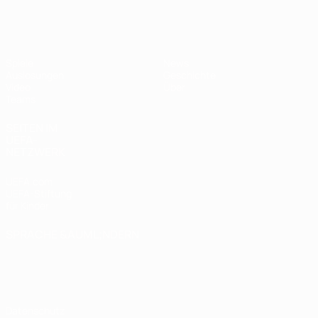
UEFA U17-EM
Spiele
News
Auslosungen
Geschichte
Video
Über
Teams
SEITEN IM
UEFA-
NETZWERK
UEFA.com
UEFA-Stiftung
für Kinder
SPRACHE &AUML;NDERN
Deutsch
English
Français
Deutsch
Русский
Español
Italiano
Português
Datenschutz