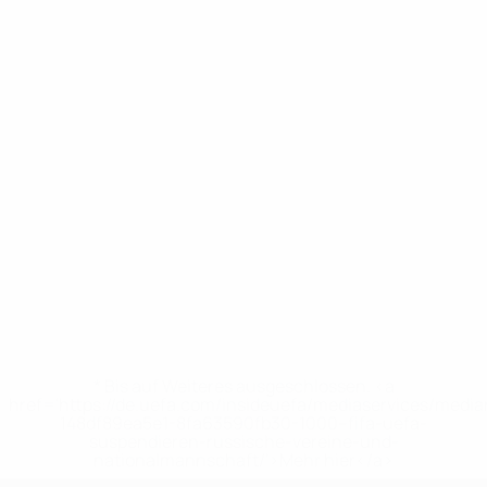
* Bis auf Weiteres ausgeschlossen. <a
href='https://de.uefa.com/insideuefa/mediaservices/medi
148df89ea5e1-8fa63590fb30-1000--fifa-uefa-
suspendieren-russische-vereine-und-
nationalmannschaft/'>Mehr hier</a>