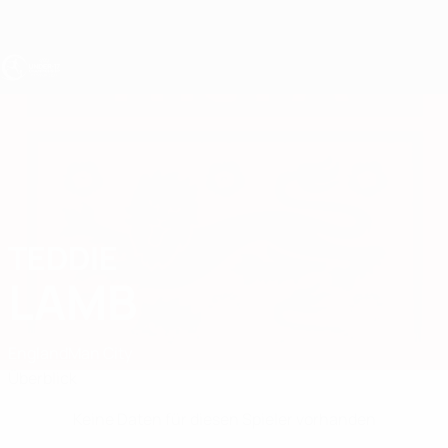
Direkt
zum
Hauptinhalt
UEFA U17-EM
TEDDIE
Teddie Lamb Stat.
LAMB
England
Man City
Überblick
Keine Daten für diesen Spieler vorhanden