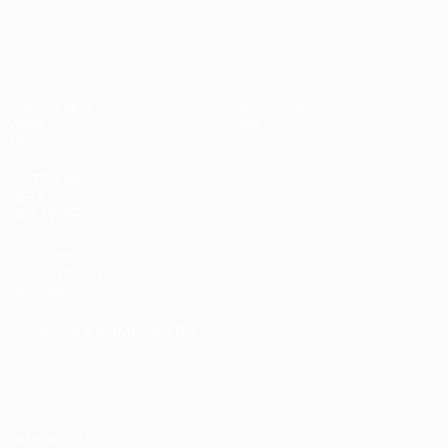
UEFA U17-EM
Spiele
News
Auslosungen
Geschichte
Video
Über
Teams
SEITEN IM
UEFA-
NETZWERK
UEFA.com
UEFA-Stiftung
für Kinder
SPRACHE &AUML;NDERN
Deutsch
English
Français
Deutsch
Русский
Español
Italiano
Português
Datenschutz