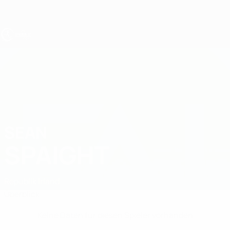
Direkt
zum
Hauptinhalt
UEFA U17-EM
SEAN
Sean Spaight Stat.
SPAIGHT
Republik Irland
Überblick
Keine Daten für diesen Spieler vorhanden