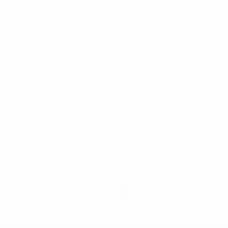
* Bis auf Weiteres ausgeschlossen. <a
href='https://de.uefa.com/insideuefa/mediaservices/medi
148df89ea5e1-8fa63590fb30-1000--fifa-uefa-
suspendieren-russische-vereine-und-
nationalmannschaft/'>Mehr hier</a>