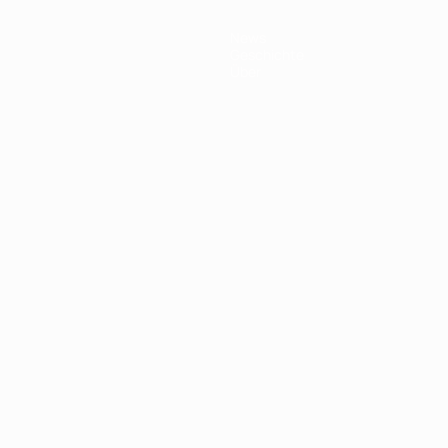
News
Geschichte
Über
Português