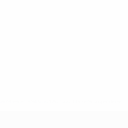
-148df89ea5e1-8fa63590fb30-1000--fifa-uefa-suspendieren-
>