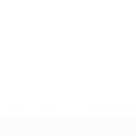
* Bis auf Weiteres ausgeschlossen. <a href='https://de.
UEFA U17-EM