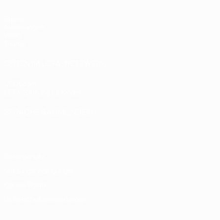
Spiele
Auslosungen
Video
Teams
SEITEN IM UEFA-NETZWERK
UEFA.com
UEFA-Stiftung für Kinder
SPRACHE &AUML;NDERN
Deutsch
English
Français
Deutsch
Русский
Español
Italiano
Datenschutz
Nutzungsbedingungen
Cookie-Politik
Datenschutzeinstellungen