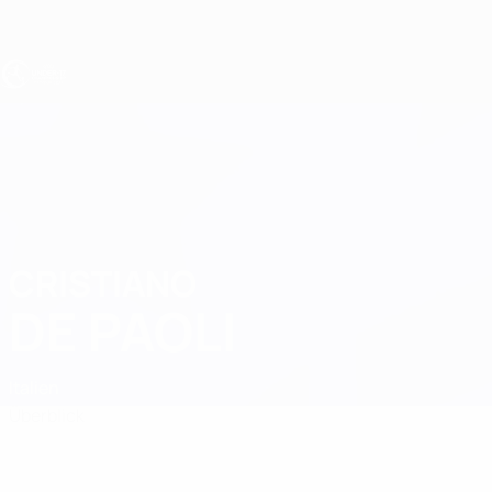
Direkt
zum
Hauptinhalt
UEFA U17-EM
CRISTIANO
Cristiano De Paoli Stat.
DE PAOLI
Italien
Überblick