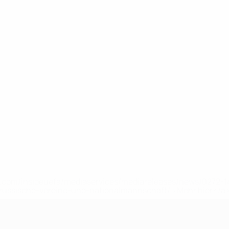
uefa.com/insideuefa/mediaservices/mediareleases/news/0272
russische-vereine-und-nationalmannschaft/'>Mehr hier</a