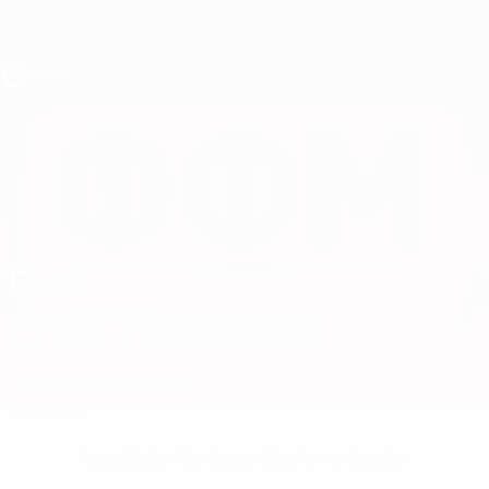
Direkt
zum
Hauptinhalt
UEFA U17-EM
FILIP
Filip Cvetkovski Stat.
CVETKOVSKI
Nordmazedonien
Vardar
Überblick
Keine Daten für diesen Spieler vorhanden