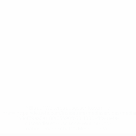
* Bis auf Weiteres ausgeschlossen. <a
href='https://de.uefa.com/insideuefa/mediaservices/medi
148df89ea5e1-8fa63590fb30-1000--fifa-uefa-
suspendieren-russische-vereine-und-
nationalmannschaft/'>Mehr hier</a>