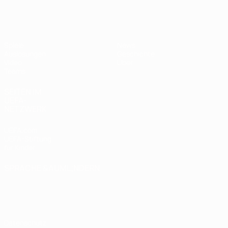
UEFA U17-EM
Spiele
News
Auslosungen
Geschichte
Video
Über
Teams
SEITEN IM
UEFA-
NETZWERK
UEFA.com
UEFA-Stiftung
für Kinder
SPRACHE &AUML;NDERN
Deutsch
English
Français
Deutsch
Русский
Español
Italiano
Português
Datenschutz