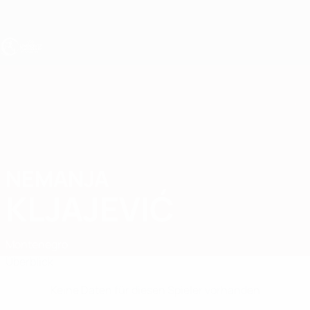
Direkt
zum
Hauptinhalt
UEFA U17-EM
NEMANJA
Nemanja Kljajević Stat.
KLJAJEVIĆ
Montenegro
Überblick
Keine Daten für diesen Spieler vorhanden