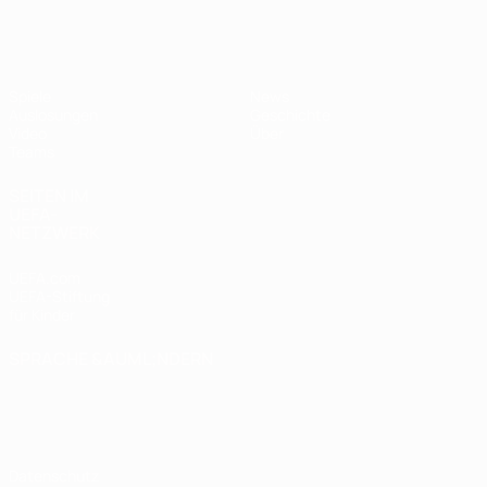
UEFA U17-EM
Spiele
News
Auslosungen
Geschichte
Video
Über
Teams
SEITEN IM
UEFA-
NETZWERK
UEFA.com
UEFA-Stiftung
für Kinder
SPRACHE &AUML;NDERN
Deutsch
English
Français
Deutsch
Русский
Español
Italiano
Português
Datenschutz