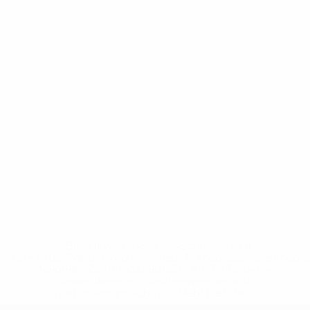
* Bis auf Weiteres ausgeschlossen. <a
href='https://de.uefa.com/insideuefa/mediaservices/medi
148df89ea5e1-8fa63590fb30-1000--fifa-uefa-
suspendieren-russische-vereine-und-
nationalmannschaft/'>Mehr hier</a>