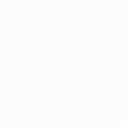
UEFA U17-EM
Spiele
News
Auslosungen
Geschichte
Video
Über
Teams
SEITEN IM
UEFA-
NETZWERK
UEFA.com
UEFA-Stiftung
für Kinder
SPRACHE &AUML;NDERN
Deutsch
English
Français
Deutsch
Русский
Español
Italiano
Português
Datenschutz