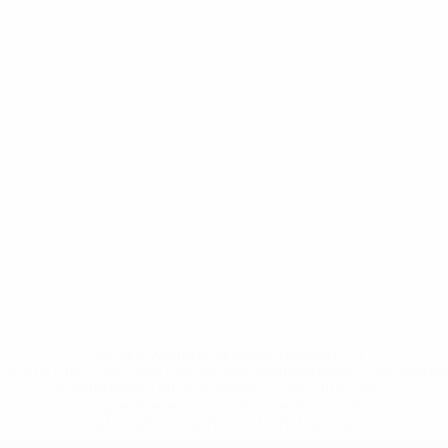
* Bis auf Weiteres ausgeschlossen. <a
href='https://de.uefa.com/insideuefa/mediaservices/medi
148df89ea5e1-8fa63590fb30-1000--fifa-uefa-
suspendieren-russische-vereine-und-
nationalmannschaft/'>Mehr hier</a>