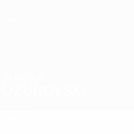
Direkt
zum
Hauptinhalt
UEFA U17-EM
BLAGOJE
Blagoje Uzunovski Stat.
UZUNOVSKI
Montenegro
Überblick