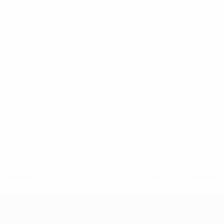
-148df89ea5e1-8fa63590fb30-1000--fifa-uefa-suspendieren-
>