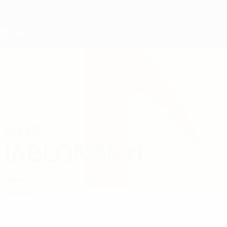
Direkt
zum
Hauptinhalt
UEFA U17-EM
ILLIA
Illia Iablonskyi Stat.
IABLONSKYI
Ukraine
Überblick