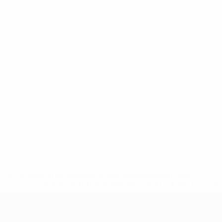
uefa.com/insideuefa/mediaservices/mediareleases/news/0272
russische-vereine-und-nationalmannschaft/'>Mehr hier</a