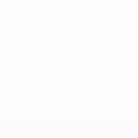
* Bis auf Weiteres ausgeschlossen. <a href='https://de.
UEFA U17-EM