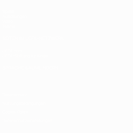
Spiele
Auslosungen
Video
Teams
SEITEN IM UEFA-NETZWERK
UEFA.com
UEFA-Stiftung für Kinder
SPRACHE &AUML;NDERN
Deutsch
English
Français
Deutsch
Русский
Español
Italiano
Datenschutz
Nutzungsbedingungen
Cookie-Politik
Datenschutzeinstellungen