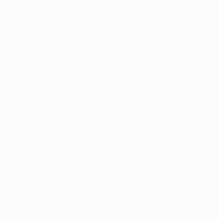
News
Geschichte
Über
Português