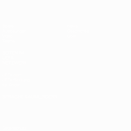
UEFA U17-EM
Spiele
News
Auslosungen
Geschichte
Video
Über
Teams
SEITEN IM
UEFA-
NETZWERK
UEFA.com
UEFA-Stiftung
für Kinder
SPRACHE &AUML;NDERN
Deutsch
English
Français
Deutsch
Русский
Español
Italiano
Português
Datenschutz