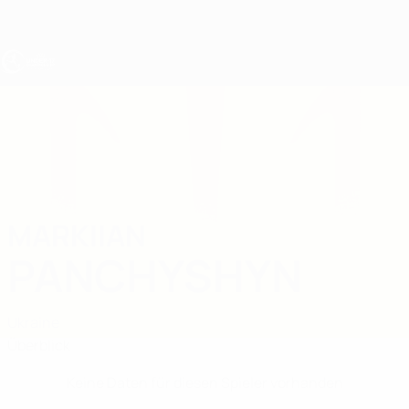
Direkt
zum
Hauptinhalt
UEFA U17-EM
MARKIIAN
Markiian Panchyshyn Stat.
PANCHYSHYN
Ukraine
Überblick
Keine Daten für diesen Spieler vorhanden