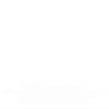
* Bis auf Weiteres ausgeschlossen. <a
href='https://de.uefa.com/insideuefa/mediaservices/medi
148df89ea5e1-8fa63590fb30-1000--fifa-uefa-
suspendieren-russische-vereine-und-
nationalmannschaft/'>Mehr hier</a>