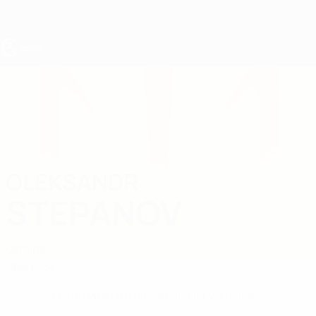
Direkt
zum
Hauptinhalt
UEFA U17-EM
OLEKSANDR
Oleksandr Stepanov Stat.
STEPANOV
Ukraine
Überblick
Keine Daten für diesen Spieler vorhanden