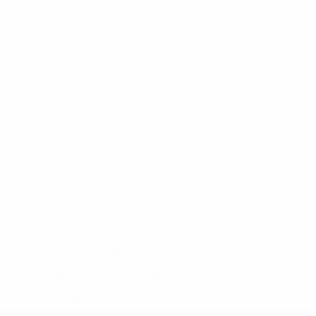
* Bis auf Weiteres ausgeschlossen. <a
href='https://de.uefa.com/insideuefa/mediaservices/medi
148df89ea5e1-8fa63590fb30-1000--fifa-uefa-
suspendieren-russische-vereine-und-
nationalmannschaft/'>Mehr hier</a>