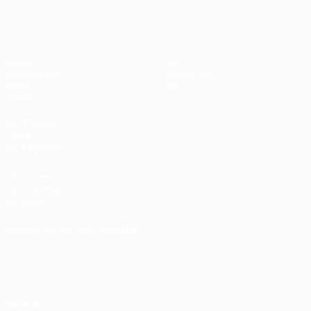
UEFA U17-EM
Spiele
News
Auslosungen
Geschichte
Video
Über
Teams
SEITEN IM
UEFA-
NETZWERK
UEFA.com
UEFA-Stiftung
für Kinder
SPRACHE &AUML;NDERN
Deutsch
English
Français
Deutsch
Русский
Español
Italiano
Português
Datenschutz