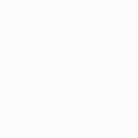
UEFA U17-EM
Spiele
News
Auslosungen
Geschichte
Video
Über
Teams
SEITEN IM
UEFA-
NETZWERK
UEFA.com
UEFA-Stiftung
für Kinder
SPRACHE &AUML;NDERN
Deutsch
English
Français
Deutsch
Русский
Español
Italiano
Português
Datenschutz