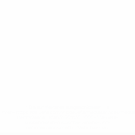
* Bis auf Weiteres ausgeschlossen. <a
href='https://de.uefa.com/insideuefa/mediaservices/medi
148df89ea5e1-8fa63590fb30-1000--fifa-uefa-
suspendieren-russische-vereine-und-
nationalmannschaft/'>Mehr hier</a>