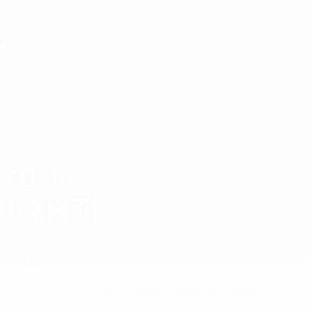
Direkt
zum
Hauptinhalt
UEFA U17-EM
ELIAS
Elias Lahti Stat.
LAHTI
Finnland
Überblick
Keine Daten für diesen Spieler vorhanden