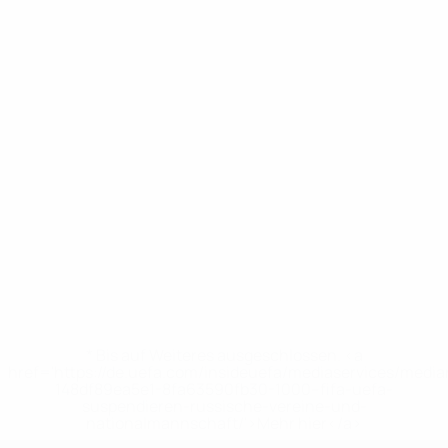
* Bis auf Weiteres ausgeschlossen. <a
href='https://de.uefa.com/insideuefa/mediaservices/medi
148df89ea5e1-8fa63590fb30-1000--fifa-uefa-
suspendieren-russische-vereine-und-
nationalmannschaft/'>Mehr hier</a>