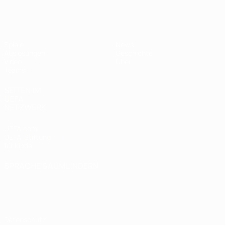
UEFA U17-EM
Spiele
News
Auslosungen
Geschichte
Video
Über
Teams
SEITEN IM
UEFA-
NETZWERK
UEFA.com
UEFA-Stiftung
für Kinder
SPRACHE &AUML;NDERN
Deutsch
English
Français
Deutsch
Русский
Español
Italiano
Português
Datenschutz