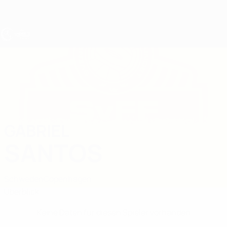
Direkt
zum
Hauptinhalt
UEFA U17-EM
GABRIEL
Gabriel Santos Stat.
SANTOS
Schweden
Copenhagen
Überblick
Keine Daten für diesen Spieler vorhanden