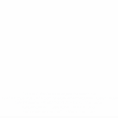
* Bis auf Weiteres ausgeschlossen. <a
href='https://de.uefa.com/insideuefa/mediaservices/medi
148df89ea5e1-8fa63590fb30-1000--fifa-uefa-
suspendieren-russische-vereine-und-
nationalmannschaft/'>Mehr hier</a>