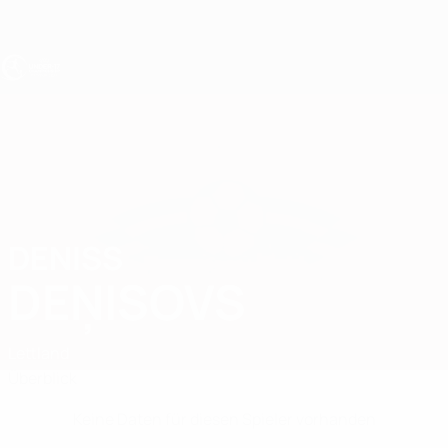
Direkt
zum
Hauptinhalt
UEFA U17-EM
DENISS
Deniss Deņisovs Stat.
DEŅISOVS
Lettland
Überblick
Keine Daten für diesen Spieler vorhanden