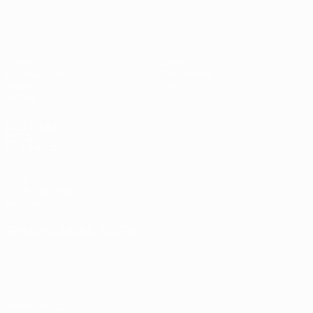
UEFA U17-EM
Spiele
News
Auslosungen
Geschichte
Video
Über
Teams
SEITEN IM
UEFA-
NETZWERK
UEFA.com
UEFA-Stiftung
für Kinder
SPRACHE &AUML;NDERN
Deutsch
English
Français
Deutsch
Русский
Español
Italiano
Português
Datenschutz