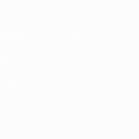
UEFA U17-EM
Spiele
News
Auslosungen
Geschichte
Video
Über
Teams
SEITEN IM
UEFA-
NETZWERK
UEFA.com
UEFA-Stiftung
für Kinder
SPRACHE &AUML;NDERN
Deutsch
English
Français
Deutsch
Русский
Español
Italiano
Português
Datenschutz