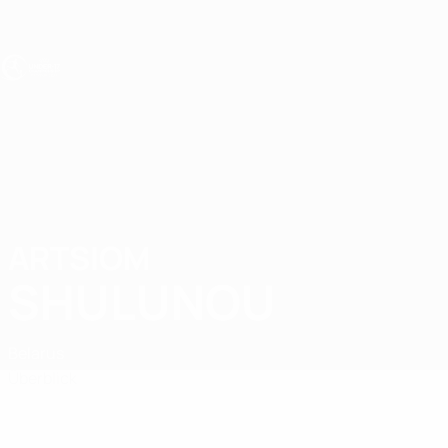
Direkt
zum
Hauptinhalt
UEFA U17-EM
ARTSIOM
Artsiom Shulunou Stat.
SHULUNOU
Belarus
Überblick