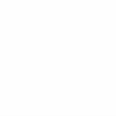
* Bis auf Weiteres ausgeschlossen. <a
href='https://de.uefa.com/insideuefa/mediaservices/medi
148df89ea5e1-8fa63590fb30-1000--fifa-uefa-
suspendieren-russische-vereine-und-
nationalmannschaft/'>Mehr hier</a>