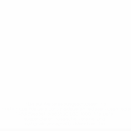
* Bis auf Weiteres ausgeschlossen. <a
href='https://de.uefa.com/insideuefa/mediaservices/medi
148df89ea5e1-8fa63590fb30-1000--fifa-uefa-
suspendieren-russische-vereine-und-
nationalmannschaft/'>Mehr hier</a>