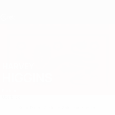
Direkt
zum
Hauptinhalt
UEFA U17-EM
HARVEY
Harvey Higgins Stat.
HIGGINS
England
Überblick
Keine Daten für diesen Spieler vorhanden