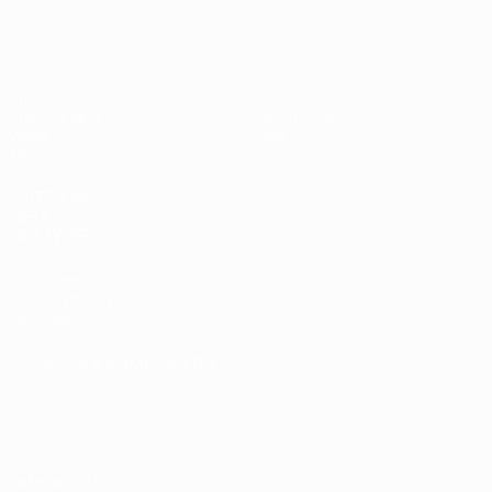
UEFA U17-EM
Spiele
News
Auslosungen
Geschichte
Video
Über
Teams
SEITEN IM
UEFA-
NETZWERK
UEFA.com
UEFA-Stiftung
für Kinder
SPRACHE &AUML;NDERN
Deutsch
English
Français
Deutsch
Русский
Español
Italiano
Português
Datenschutz