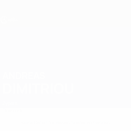
Direkt
zum
Hauptinhalt
UEFA U17-EM
ANDREAS
Andreas Dimitriou Stat.
DIMITRIOU
Zypern
Überblick
Keine Daten für diesen Spieler vorhanden