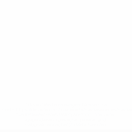
* Bis auf Weiteres ausgeschlossen. <a
href='https://de.uefa.com/insideuefa/mediaservices/medi
148df89ea5e1-8fa63590fb30-1000--fifa-uefa-
suspendieren-russische-vereine-und-
nationalmannschaft/'>Mehr hier</a>