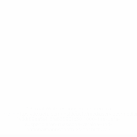
* Bis auf Weiteres ausgeschlossen. <a
href='https://de.uefa.com/insideuefa/mediaservices/medi
148df89ea5e1-8fa63590fb30-1000--fifa-uefa-
suspendieren-russische-vereine-und-
nationalmannschaft/'>Mehr hier</a>