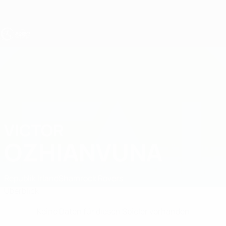
Direkt
zum
Hauptinhalt
UEFA U17-EM
VICTOR
Victor Ozhianvuna Stat.
OZHIANVUNA
Republik Irland
Shamrock Rovers
Überblick
Keine Daten für diesen Spieler vorhanden