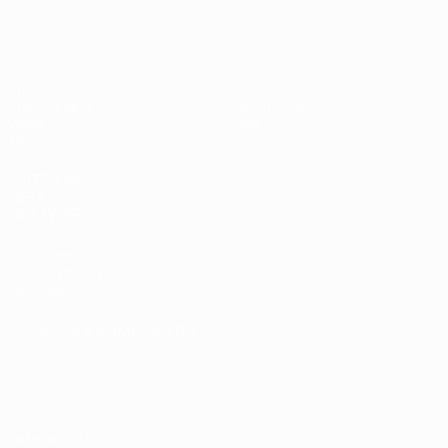
UEFA U17-EM
Spiele
News
Auslosungen
Geschichte
Video
Über
Teams
SEITEN IM
UEFA-
NETZWERK
UEFA.com
UEFA-Stiftung
für Kinder
SPRACHE &AUML;NDERN
Deutsch
English
Français
Deutsch
Русский
Español
Italiano
Português
Datenschutz