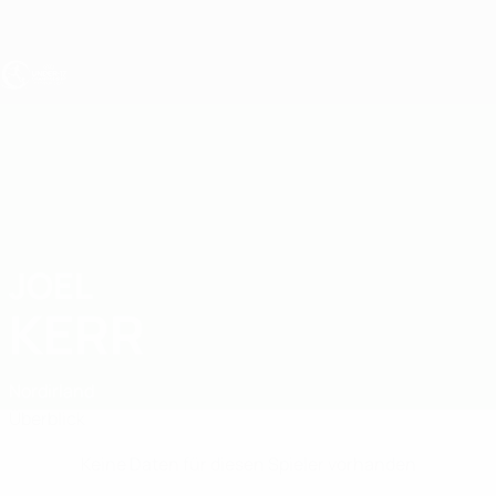
Direkt
zum
Hauptinhalt
UEFA U17-EM
JOEL
Joel Kerr Stat.
KERR
Nordirland
Überblick
Keine Daten für diesen Spieler vorhanden