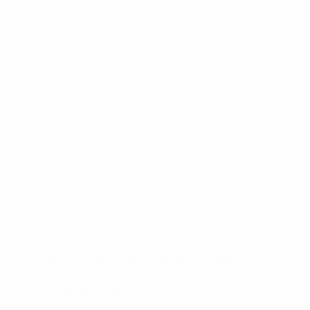
* Bis auf Weiteres ausgeschlossen. <a
href='https://de.uefa.com/insideuefa/mediaservices/medi
148df89ea5e1-8fa63590fb30-1000--fifa-uefa-
suspendieren-russische-vereine-und-
nationalmannschaft/'>Mehr hier</a>