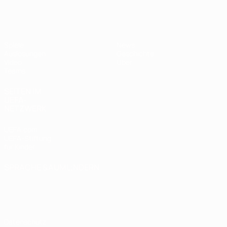
UEFA U17-EM
Spiele
News
Auslosungen
Geschichte
Video
Über
Teams
SEITEN IM
UEFA-
NETZWERK
UEFA.com
UEFA-Stiftung
für Kinder
SPRACHE &AUML;NDERN
Deutsch
English
Français
Deutsch
Русский
Español
Italiano
Português
Datenschutz