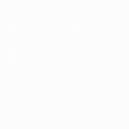
UEFA U17-EM
Spiele
News
Auslosungen
Geschichte
Video
Über
Teams
SEITEN IM
UEFA-
NETZWERK
UEFA.com
UEFA-Stiftung
für Kinder
SPRACHE &AUML;NDERN
Deutsch
English
Français
Deutsch
Русский
Español
Italiano
Português
Datenschutz