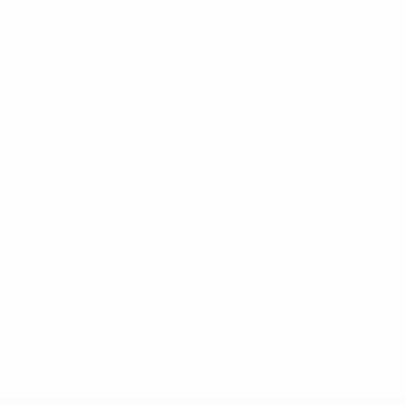
* Bis auf Weiteres ausgeschlossen. <a
href='https://de.uefa.com/insideuefa/mediaservices/medi
148df89ea5e1-8fa63590fb30-1000--fifa-uefa-
suspendieren-russische-vereine-und-
nationalmannschaft/'>Mehr hier</a>