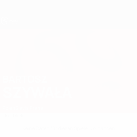
Direkt
zum
Hauptinhalt
UEFA U17-EM
BARTOSZ
Bartosz Szywała Stat.
SZYWAŁA
Polen
Slavia Praha
Überblick
Keine Daten für diesen Spieler vorhanden