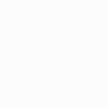
Spiele
Auslosungen
Video
Teams
SEITEN IM UEFA-NETZWERK
UEFA.com
UEFA-Stiftung für Kinder
SPRACHE &AUML;NDERN
Deutsch
English
Français
Deutsch
Русский
Español
Italiano
Datenschutz
Nutzungsbedingungen
Cookie-Politik
Datenschutzeinstellungen