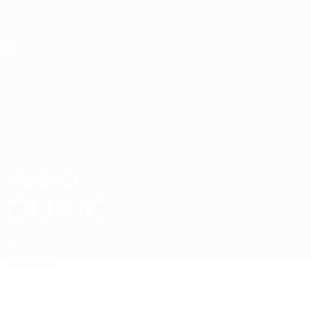
Direkt
zum
Hauptinhalt
UEFA U17-EM
VESKO
Vesko Čukić Stat.
ČUKIĆ
Montenegro
Crvena Zvezda
Überblick