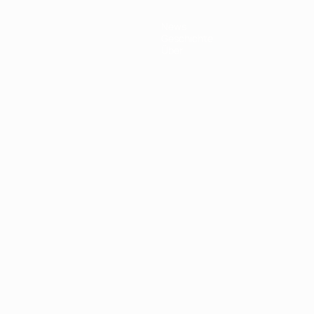
News
Geschichte
Über
Português