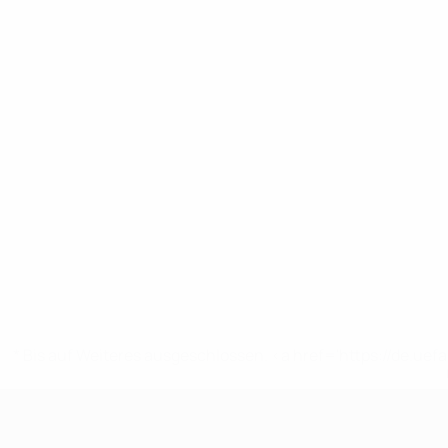
* Bis auf Weiteres ausgeschlossen. <a href='https://de.
UEFA U17-EM