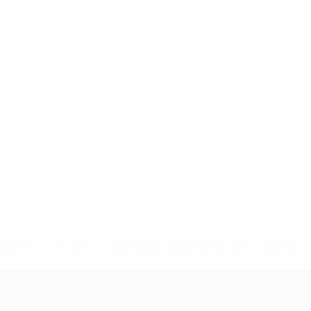
-148df89ea5e1-8fa63590fb30-1000--fifa-uefa-suspendieren-
>