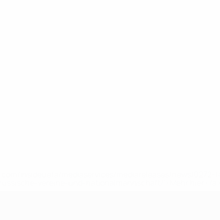
uefa.com/insideuefa/mediaservices/mediareleases/news/0272
russische-vereine-und-nationalmannschaft/'>Mehr hier</a