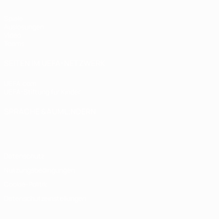
Spiele
Auslosungen
Video
Teams
SEITEN IM UEFA-NETZWERK
UEFA.com
UEFA-Stiftung für Kinder
SPRACHE &AUML;NDERN
Deutsch
English
Français
Deutsch
Русский
Español
Italiano
Datenschutz
Nutzungsbedingungen
Cookie-Politik
Datenschutzeinstellungen