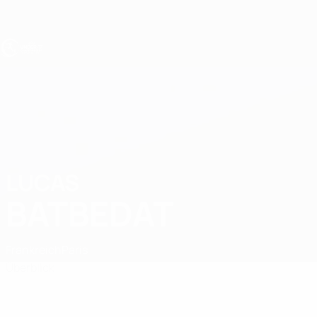
Direkt
zum
Hauptinhalt
UEFA U17-EM
LUCAS
Lucas Batbedat Stat.
BATBEDAT
Frankreich
Paris
Überblick