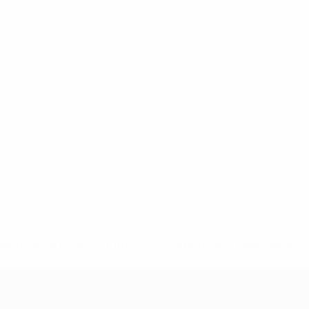
-148df89ea5e1-8fa63590fb30-1000--fifa-uefa-suspendieren-
>