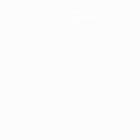
News
Geschichte
Über
Português