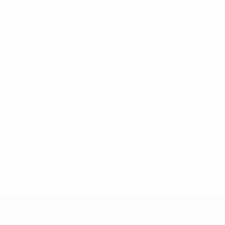
* Bis auf Weiteres ausgeschlossen. <a href='https://de.
UEFA U17-EM