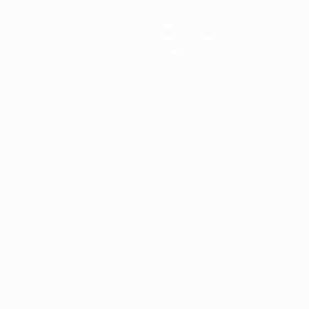
News
Geschichte
Über
Português