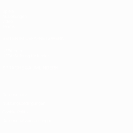
Spiele
Auslosungen
Video
Teams
SEITEN IM UEFA-NETZWERK
UEFA.com
UEFA-Stiftung für Kinder
SPRACHE &AUML;NDERN
Deutsch
English
Français
Deutsch
Русский
Español
Italiano
Datenschutz
Nutzungsbedingungen
Cookie-Politik
Datenschutzeinstellungen