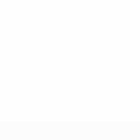
* Bis auf Weiteres ausgeschlossen. <a href='https://de.
UEFA U17-EM