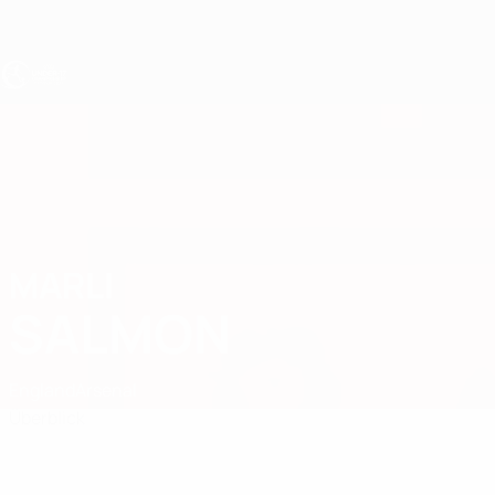
Direkt
zum
Hauptinhalt
UEFA U17-EM
MARLI
Marli Salmon Stat.
SALMON
England
Arsenal
Überblick