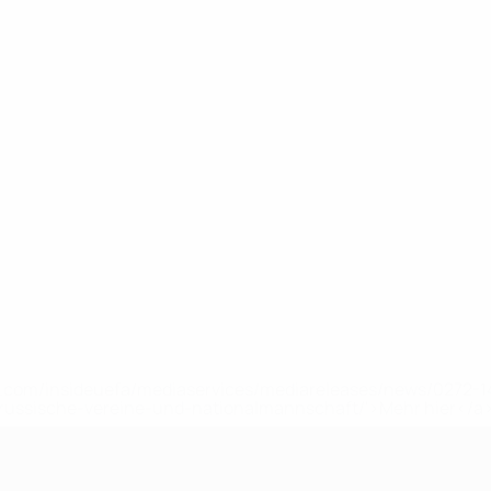
uefa.com/insideuefa/mediaservices/mediareleases/news/0272
russische-vereine-und-nationalmannschaft/'>Mehr hier</a