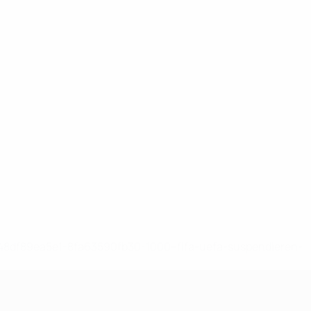
-148df89ea5e1-8fa63590fb30-1000--fifa-uefa-suspendieren-
>