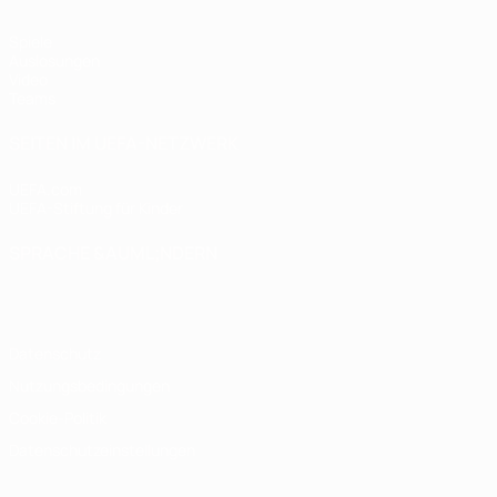
Spiele
Auslosungen
Video
Teams
SEITEN IM UEFA-NETZWERK
UEFA.com
UEFA-Stiftung für Kinder
SPRACHE &AUML;NDERN
Deutsch
English
Français
Deutsch
Русский
Español
Italiano
Datenschutz
Nutzungsbedingungen
Cookie-Politik
Datenschutzeinstellungen