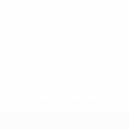
uefa.com/insideuefa/mediaservices/mediareleases/news/0272
russische-vereine-und-nationalmannschaft/'>Mehr hier</a