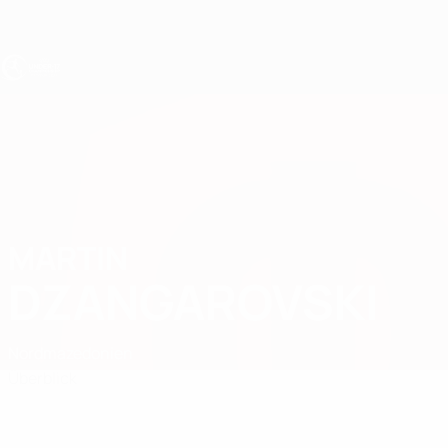
Direkt
zum
Hauptinhalt
UEFA U17-EM
MARTIN
Martin Dzangarovski Stat.
DZANGAROVSKI
Nordmazedonien
Überblick