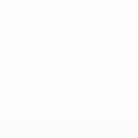
* Bis auf Weiteres ausgeschlossen. <a href='https://de.
UEFA U17-EM