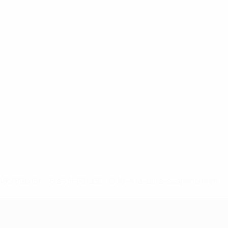
-148df89ea5e1-8fa63590fb30-1000--fifa-uefa-suspendieren-
>