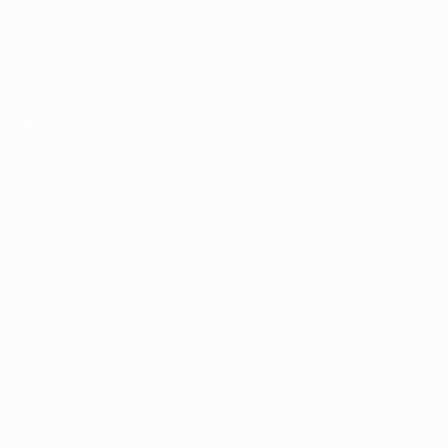
UEFA U17-EM
Spiele
News
Auslosungen
Geschichte
Video
Über
Teams
SEITEN IM
UEFA-
NETZWERK
UEFA.com
UEFA-Stiftung
für Kinder
SPRACHE &AUML;NDERN
Deutsch
English
Français
Deutsch
Русский
Español
Italiano
Português
Datenschutz