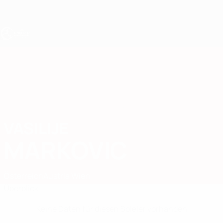
Direkt
zum
Hauptinhalt
UEFA U17-EM
VASILIJE
Vasilije Markovic Stat.
MARKOVIC
Österreich
Austria Wien
Überblick
Keine Daten für diesen Spieler vorhanden