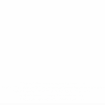
* Bis auf Weiteres ausgeschlossen. <a
href='https://de.uefa.com/insideuefa/mediaservices/medi
148df89ea5e1-8fa63590fb30-1000--fifa-uefa-
suspendieren-russische-vereine-und-
nationalmannschaft/'>Mehr hier</a>