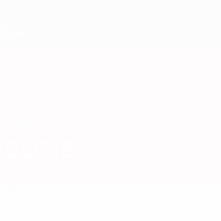
Direkt
zum
Hauptinhalt
UEFA U17-EM
DOMINIK
Dominik Dobis Stat.
DOBIS
Österreich
Salzburg
Überblick