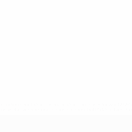
uefa.com/insideuefa/mediaservices/mediareleases/news/0272
russische-vereine-und-nationalmannschaft/'>Mehr hier</a