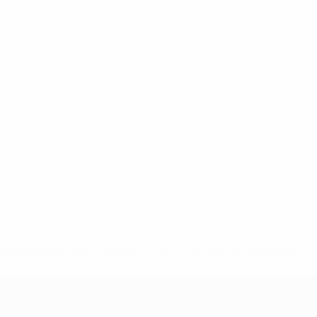
-148df89ea5e1-8fa63590fb30-1000--fifa-uefa-suspendieren-
>