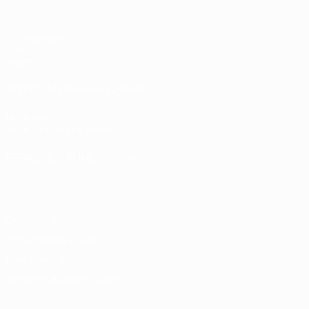
Spiele
Auslosungen
Video
Teams
SEITEN IM UEFA-NETZWERK
UEFA.com
UEFA-Stiftung für Kinder
SPRACHE &AUML;NDERN
Deutsch
English
Français
Deutsch
Русский
Español
Italiano
Datenschutz
Nutzungsbedingungen
Cookie-Politik
Datenschutzeinstellungen