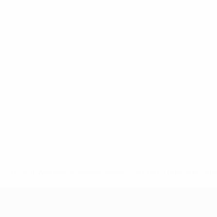
* Bis auf Weiteres ausgeschlossen. <a href='https://de.
UEFA U17-EM