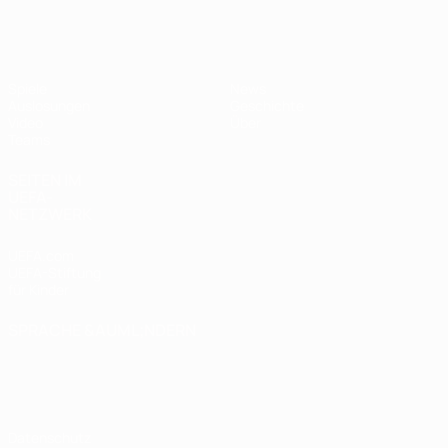
UEFA U17-EM
Spiele
News
Auslosungen
Geschichte
Video
Über
Teams
SEITEN IM
UEFA-
NETZWERK
UEFA.com
UEFA-Stiftung
für Kinder
SPRACHE &AUML;NDERN
Deutsch
English
Français
Deutsch
Русский
Español
Italiano
Português
Datenschutz