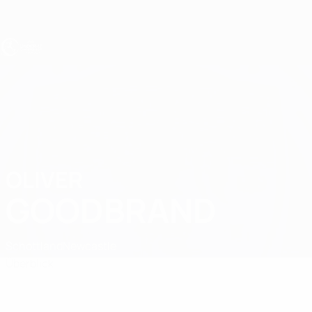
Direkt
zum
Hauptinhalt
UEFA U17-EM
OLIVER
Oliver Goodbrand Stat.
GOODBRAND
Schottland
Newcastle
Überblick