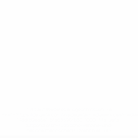
* Bis auf Weiteres ausgeschlossen. <a
href='https://de.uefa.com/insideuefa/mediaservices/medi
148df89ea5e1-8fa63590fb30-1000--fifa-uefa-
suspendieren-russische-vereine-und-
nationalmannschaft/'>Mehr hier</a>